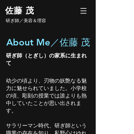
​佐藤 茂
研ぎ師／美容＆理容
About Me／佐藤 茂
​研ぎ師（とぎし）の家系に生まれ
て
幼少の頃より、刃物の妖艶なる魅
力に魅せられていました。小学校
の頃、彫刻の授業では誰よりも熱
中していたことが思い出されま
す。
サラリーマン時代、研ぎ師という
職業の存在を知り、私野心はゆれ